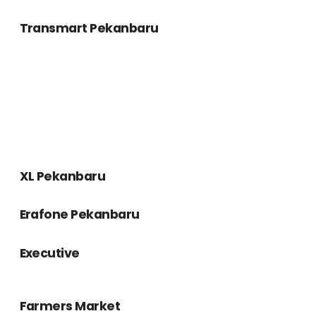
Hinet
Schneider
Trakindo
Starbucks
Urban Gigs
Vans Store