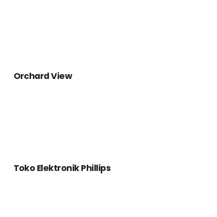
Toko Elektronik Phillips
Silungkang
Torabika