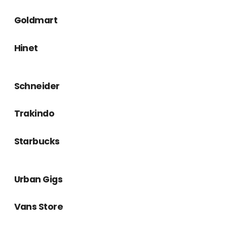
OFFICE & CONTACT
Jl. Tuanku Tambusai ( Nangka ) No. 128 Kec. Sukajadi Kel. Kampung Melayu
Pekanbaru . Riau
-28124-
0812 7076 9260 || 0813 1434 2955 || Telp (0761) 38082
nusantara.mandiri@yahoo.com
Mon - Fri : 08.00 - 17.00
Sat : 08.00 - 16.00
FOLLOW US
TOP POSTS & PAGES