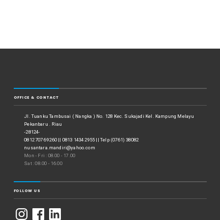
Advertising Pekanbaru Riau
Nusantara Mandiri Grafika, Solusi Cetak Digital Berkualitas Tinggi untuk Kampanye
Pemilu 2023 di Pekanbaru
Print dan Cutting Sticker Murah di Pekanbaru
Service Excellence Nusantara Mandiri Pekanbaru
©
Advertising Pekanbaru Riau | Nusantara Mandiri
2026.
Businessx theme designed
by
Acosmin
.