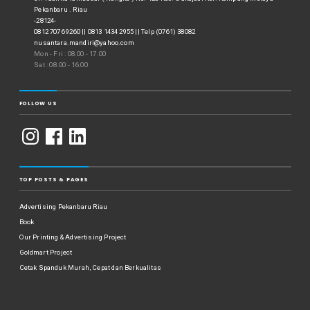
Pekanbaru . Riau
-28124-
0812 7076 9260 || 0813 1434 2955 || Telp (0761) 38082
nusantara.mandiri@yahoo.com
Mon - Fri : 08.00 - 17.00
Sat : 08.00 - 16.00
FOLLOW US
TOP POSTS & PAGES
Advertising Pekanbaru Riau
Book
Our Printing & Advertising Project
Goldmart Project
Cetak Spanduk Murah, Cepat dan Berkualitas