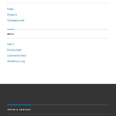
Fakta
Projects
Uncategorized
META
Log in
Entries feed
Comments feed
WordPress.org
OFFICE & CONTACT