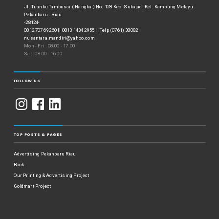
Jl. Tuanku Tambusai ( Nangka ) No. 128 Kec. Sukajadi Kel. Kampung Melayu
Pekanbaru . Riau
-28124-
0812 7076 9260 || 0813 1434 2955 || Telp (0761) 38082
nusantara.mandiri@yahoo.com
Mon - Fri : 08.00 - 17.00
Sat : 08.00 - 16.00
FOLLOW US
TOP POSTS & PAGES
Advertising Pekanbaru Riau
Book
Our Printing & Advertising Project
Goldmart Project