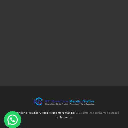
TOP POSTS & PAGES
Advertising Pekanbaru Riau
Nusantara Mandiri Grafika, Solusi Cetak Digital Berkualitas Tinggi untuk Kampanye
Pemilu 2023 di Pekanbaru
Print dan Cutting Sticker Murah di Pekanbaru
Service Excellence Nusantara Mandiri Pekanbaru
©
Advertising Pekanbaru Riau | Nusantara Mandiri
2026.
Businessx theme designed
by
Acosmin
.