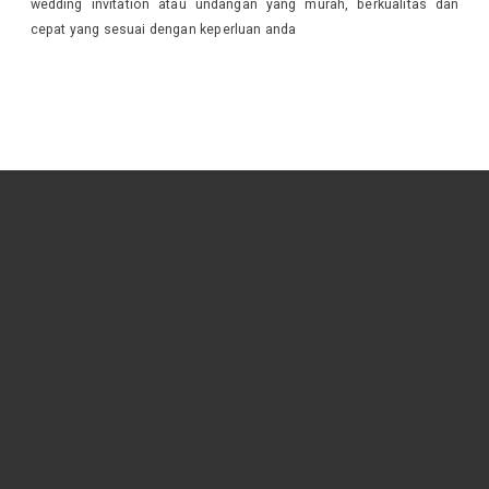
wedding invitation atau undangan yang murah, berkualitas dan
cepat yang sesuai dengan keperluan anda
OFFICE & CONTACT
Jl. Tuanku Tambusai ( Nangka ) No. 128 Kec. Sukajadi Kel. Kampung Melayu
Pekanbaru . Riau
-28124-
0812 7076 9260 || 0813 1434 2955 || Telp (0761) 38082
nusantara.mandiri@yahoo.com
Mon - Fri : 08.00 - 17.00
Sat : 08.00 - 16.00
FOLLOW US